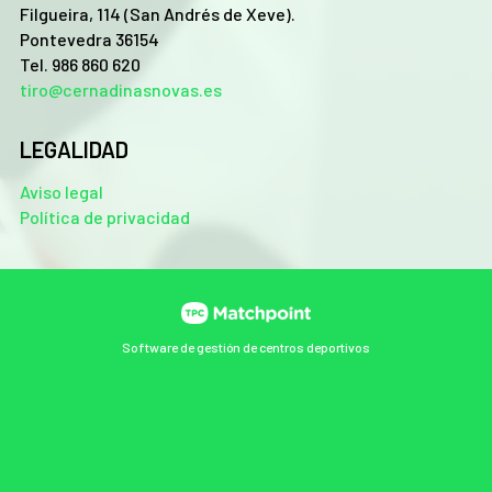
Filgueira, 114 (San Andrés de Xeve).
Pontevedra 36154
Tel. 986 860 620
tiro@cernadinasnovas.es
LEGALIDAD
Aviso legal
Política de privacidad
Software de gestión de centros deportivos
Las cookies de este sitio web se usan para personalizar el
contenido y los anuncios, ofrecer funciones de redes sociales
y analizar el tráfico. Además, compartimos información
sobre el uso que haga del sitio web con nuestros partners de
redes sociales, publicidad y análisis web, quienes pueden